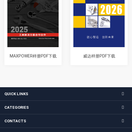
MAXPOWER样册PDF下载
威达样册PDF下载
QUICK LINKS
CATEGORIES
CONTACTS